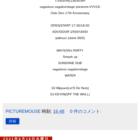
7/18(SUN)上前津Zion
vagarious vagabondage presents-VVV18-
Club Zion 17th Anniversary
OPEN/START 17:30/18:00
ADV/DOOR \2500/\3000
(without 1drink \600)
MAYSON's PARTY
Smash up
SUNSHINE DUB
vagarious vagabondage
WATER
DJ Mippan(Let'S Do Nuts)
DJ KEVIN(OFF THE WALL)
PICTUREMOUSE
時刻:
16:48
0 件のコメント:
共有
2021年6月16日水曜日